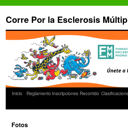
Saltar
al
Corre Por la Esclerosis Múltip
contenido
Inicio
Reglamento
Inscripciones
Recorrido
Clasificacion
Fotos