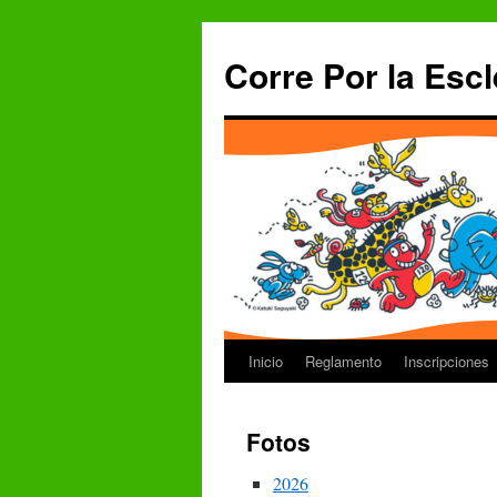
Saltar
al
Corre Por la Escl
contenido
Inicio
Reglamento
Inscripciones
Fotos
2026