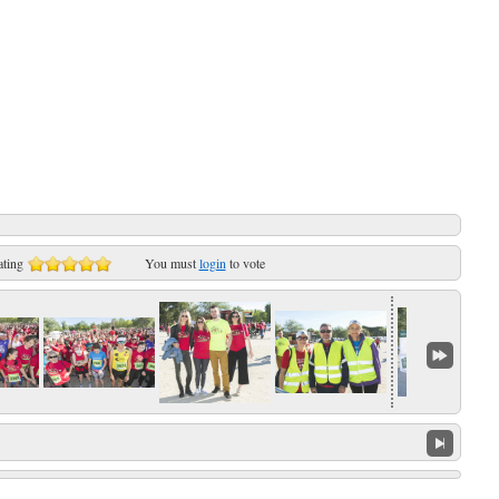
ating
You must
login
to vote