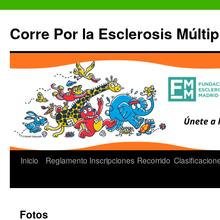
Saltar
al
Corre Por la Esclerosis Múltip
contenido
Inicio
Reglamento
Inscripciones
Recorrido
Clasificacion
Fotos