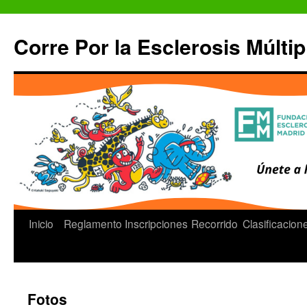
Saltar
al
Corre Por la Esclerosis Múltip
contenido
Inicio
Reglamento
Inscripciones
Recorrido
Clasificacion
Fotos