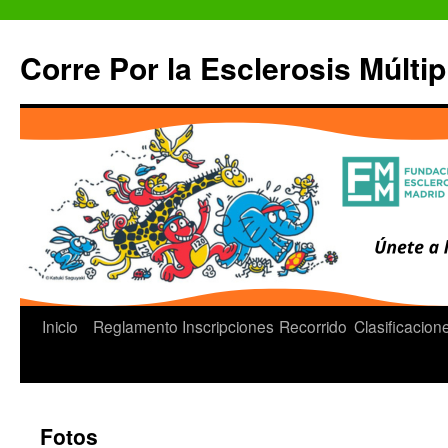
Saltar
al
Corre Por la Esclerosis Múltip
contenido
Inicio
Reglamento
Inscripciones
Recorrido
Clasificacion
Fotos